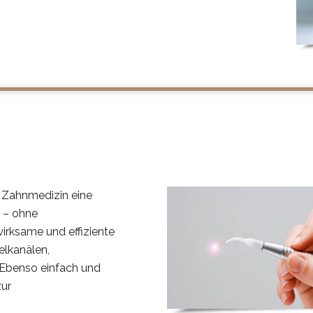
n Zahnmedizin eine
 – ohne
irksame und effiziente
elkanälen,
 Ebenso einfach und
zur